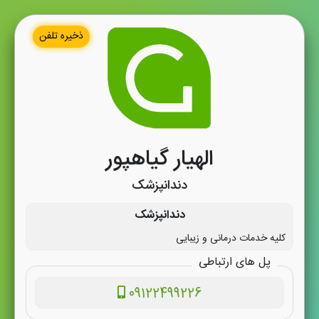
ذخیره تلفن
الهیار گیاهپور
دندانپزشک
دندانپزشک
کلیه خدمات درمانی و زیبایی
پل های ارتباطی
09122499226