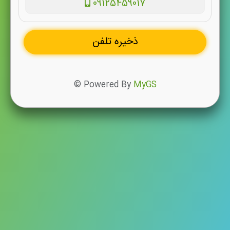
09125459017
ذخیره تلفن
© Powered By
MyGS