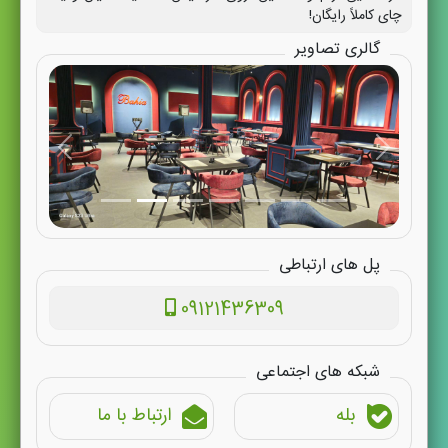
چای کاملاً رایگان!
گالری تصاویر
پل های ارتباطی
09121436309
شبکه های اجتماعی
بله
ارتباط با ما