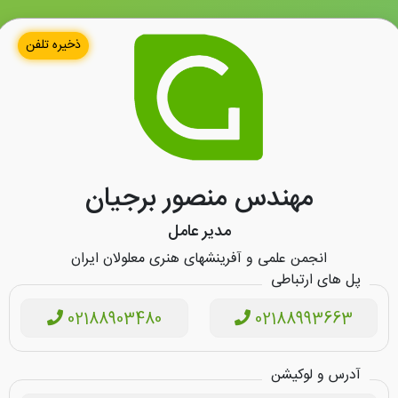
ذخیره تلفن
مهندس منصور برجیان
مدیر عامل
انجمن علمی و آفرینشهای هنری معلولان ایران
پل های ارتباطی
02188903480
02188993663
آدرس و لوکیشن