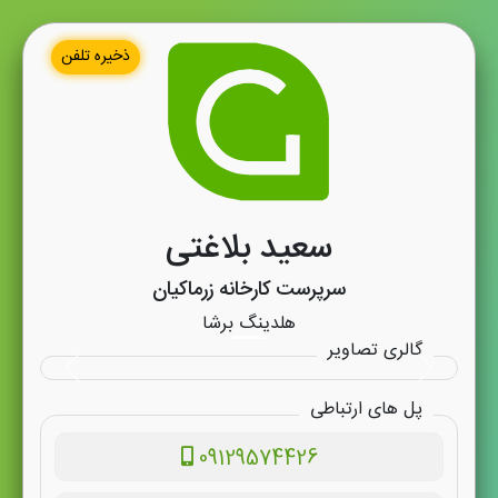
ذخیره تلفن
سعید بلاغتی
سرپرست کارخانه زرماکیان
هلدینگ برشا
گالری تصاویر
پل های ارتباطی
09129574426