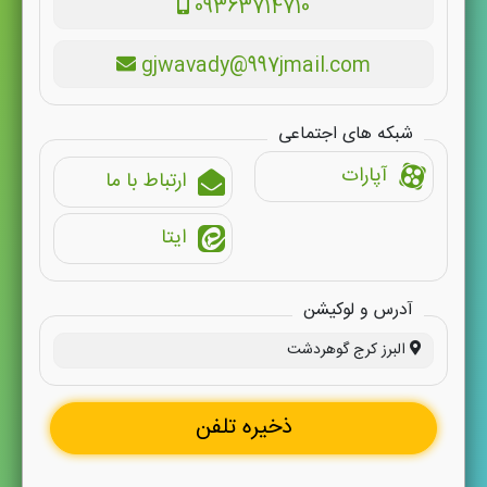
09363714710
gjwavady@997jmail.com
شبکه های اجتماعی
آپارات
ارتباط با ما
ایتا
آدرس و لوکیشن
البرز کرج گوهردشت
ذخیره تلفن