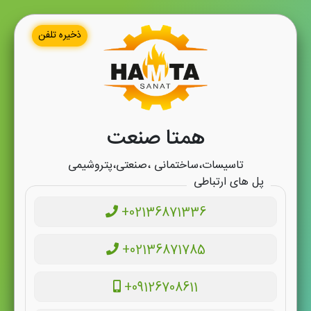
ذخیره تلفن
همتا صنعت
تاسیسات،ساختمانی ،صنعتی،پتروشیمی
پل های ارتباطی
+02136871336
+02136871785
+09126708611