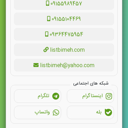
09155989457
09155104469
09364475954
listbimeh.com
listbimeh@yahoo.com
شبکه های اجتماعی
اینستاگرام
تلگرام
بله
واتساپ