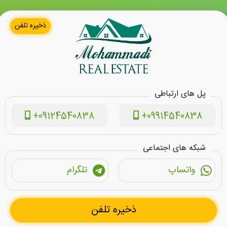
ذخیره تلفن
پل های ارتباطی
+09124540838
+09914540838
شبکه های اجتماعی
واتساپ
تلگرام
ذخیره تلفن