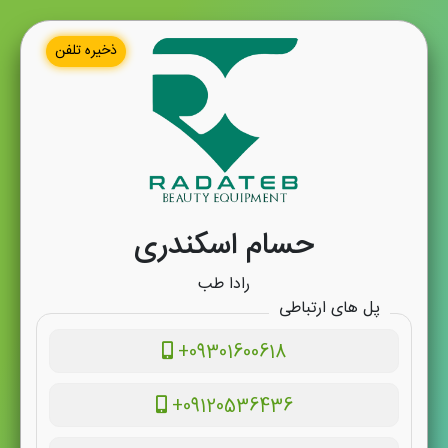
ذخیره تلفن
حسام اسکندری
رادا طب
پل های ارتباطی
+09301600618
+09120536436