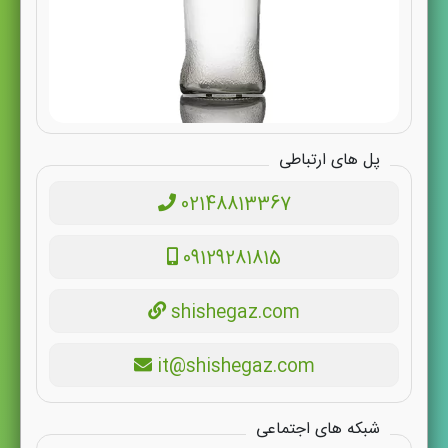
پل های ارتباطی
02148813367
09129281815
shishegaz.com
it@shishegaz.com
شبکه های اجتماعی