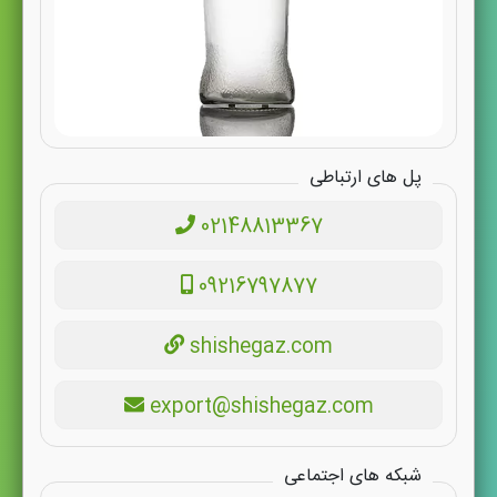
پل های ارتباطی
02148813367
09216797877
shishegaz.com
export@shishegaz.com
شبکه های اجتماعی