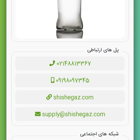
پل های ارتباطی
02148813367
09198097345
shishegaz.com
supply@shishegaz.com
شبکه های اجتماعی