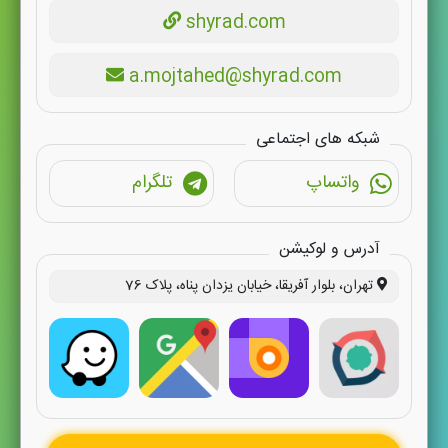
shyrad.com
a.mojtahed@shyrad.com
شبکه های اجتماعی
واتساپ
تلگرام
آدرس و لوکیشن
تهران، بلوار آفریقا، خیابان یزدان پناه، پلاک 76