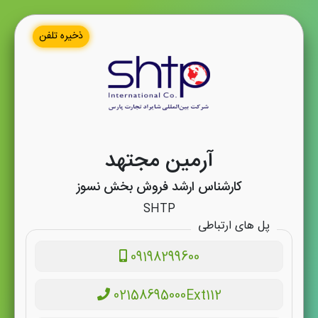
ذخیره تلفن
آرمین مجتهد
کارشناس ارشد فروش بخش نسوز
SHTP
پل های ارتباطی
09198299600
02158695000Ext112